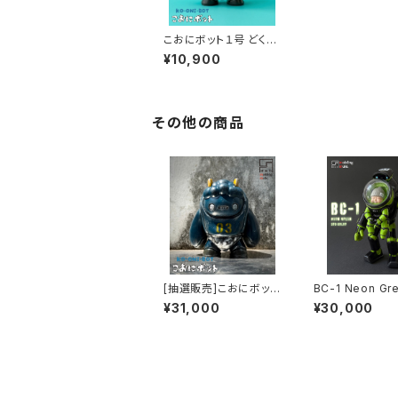
こおにボット１号 どくど
くカラー (3rdフルカラ
¥10,900
ー)
その他の商品
[抽選販売]こおにボット
BC-1 Neon Gre
３号 みりたりーぶるー
rd Color)
¥31,000
¥30,000
（ワンオフ）