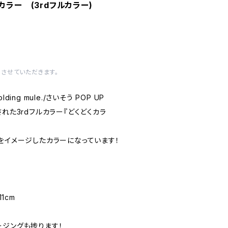
カラー (3rdフルカラー)
させていただきます。
ing mule./さいそう POP UP
された3rdフルカラー『どくどくカラ
をイメージしたカラーになっています！
11cm
ージングも捗ります！