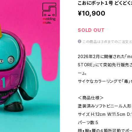
こおにボット１号 どくどく
¥10,900
SOLD OUT
この商品は3点までのご注文と
2026年2月に開催された「mold
STORE」にて突如先行販売
ー』。
サイケなカラーリングで「毒」
＜商品仕様＞
塗装済みソフトビニール人形
サイズ H:12cm W:11.5cm D:
パーツ数:5
顔•腕•腰の４箇所可動でポ