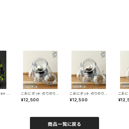
en (3
こおにボット のりのり
こおにボット のりのり
こおに
１号
２号
３号
¥12,500
¥12,500
¥12,
商品一覧に戻る