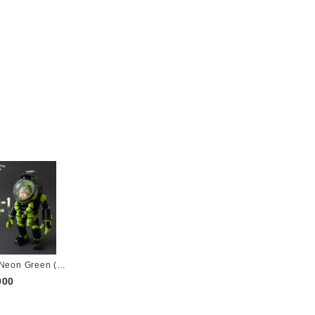
Neon Green (3r
or)
000