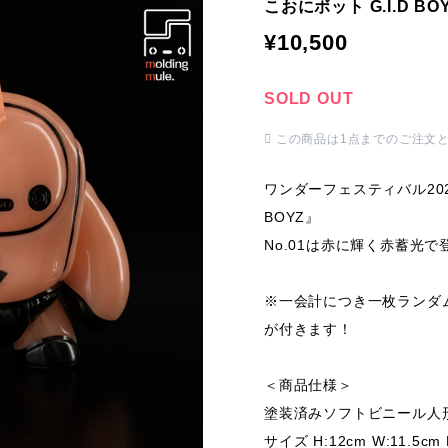
こおにボット G.I.D BOY
¥10,500
SOLD OUT
この商品は1点までのご注文
ワンダーフェスティバル202
BOYZ』
No.01は赤に輝く赤蓄光で
※一会計につき一枚ランダム
が付きます！
＜商品仕様＞
塗装済みソフトビニール人
サイズ H:12cm W:11.5cm 