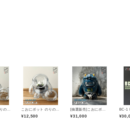
のりのり
こおにボット のりのり
[抽選販売]こおにボッ
BC-1 
１号
ト３号 みりたりーぶ
d Col
¥12,500
¥31,000
¥30,
るー（ワンオフ）